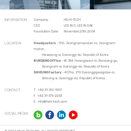
INFORMATION
Company
HS HI-TECH
CEO
LEE IN O, LEE IN GAK
Foundation Date
November.20th.2004
LOCATION
Headquaters
- 100, Jeongnamsandan-ro, Jeongnam-
myeon,
Hwaseong-si, Gyeonggi-do, Republic of Korea
BUNDANG Office
- 6F, 354, Hwangsaeul-ro, Bundang-gu,
Seongnam-si, Gyeonggi-do, Republic of Korea
SIHEUNG Factory
- 407ho, 219, Gyeonggigwagidae-ro,
Siheung-si, Gyeonggi-do, Republic of Korea
CONTACT
T .
+82.31-312-1907
F . +82.31-375-2263
E .
info@hshi-tech.com
SOCIAL MEDIA