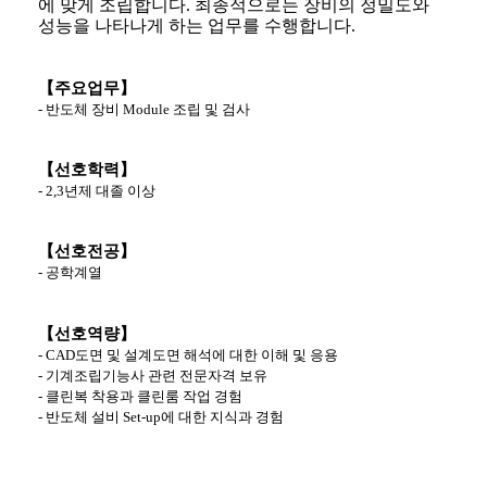
에 맞게 조립합니다
.
최종적으로는 장비의 정밀도와
성능을 나타나게 하는 업무를 수행합니다
.
【주요업무】
-
반도체 장비
Module
조립 및 검사
【선호학력】
- 2,3
년제 대졸 이상
【선호전공】
-
공학계열
【선호역량】
- CAD
도면 및 설계도면 해석에 대한 이해 및 응용
-
기계조립기능사 관련 전문자격 보유
-
클린복 착용과 클린룸 작업 경험
-
반도체 설비
Set-up
에 대한 지식과 경험