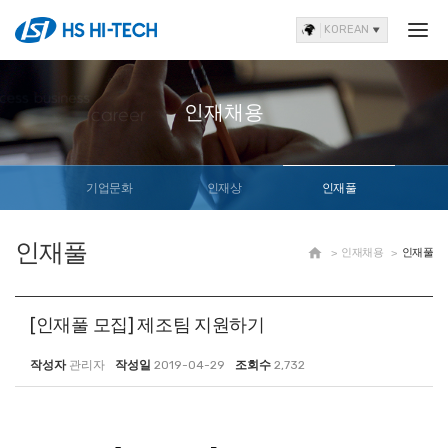
KOREAN
인재채용
기업문화
인재상
인재풀
인재풀

인재채용
인재풀
[인재풀 모집] 제조팀 지원하기
작성자
관리자
작성일
2019-04-29
조회수
2,732