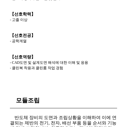
【선호학력】
-
고졸 이상
【선호전공】
-
공학계열
【선호역량】
- CAD
도면 및 설계도면 해석에 대한 이해 및 응용
-
클린복 착용과 클린룸 작업 경험
모듈조립
반도체 장비의 도면과 조립상황을 이해하여 이에 연
결되는 제반의 전기
,
전자
,
배선 부품 등을 순서와 기능